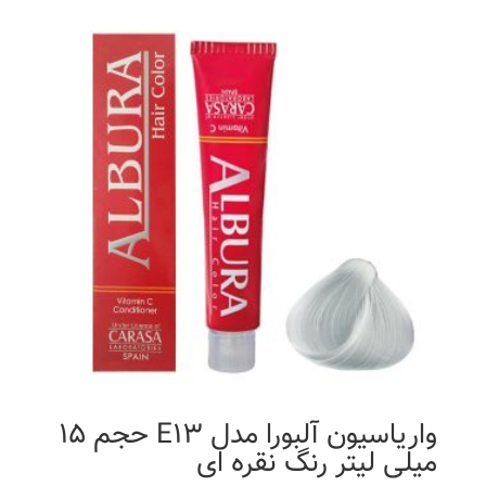
واریاسیون آلبورا مدل E13 حجم 15
میلی لیتر رنگ نقره ای