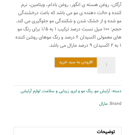
آرگان، روغن هسته ی انگور، روغن بادام، ویتامین، نرم
کننده و حالت دهنده ی مو می باشد که باعث درخشندگی
مو شده و از خشک شدن و شکنندگی مو جلوگیری می کند.
حجم: ۱۰۰ میل نسبت درصد ترکیب ۱ به ۱/۵ برای رنگ مو
های معمولی اکسیدان ۶ درصد و رنگ موهای روشن کننده
۱ به ۲ اکسیدان ۹ درصد مارال می باشد.
رنگ
افزودن به سبد خرید
مو
مارال
سری
دسته:
آرایش مو
,
رنگ مو و ابرو
,
زیبایی و سلامت
,
لوازم آرایشی
طبیعی
مدل
Brand:
مارال
قهوه
ای
روشن
توضیحات
اکسترا