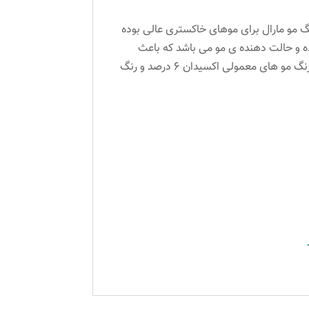
گ مو مارال برای موهای خاکستری عالی بوده
نده و حالت دهنده ی مو می باشد که باعث
درخشندگی مو شده و از خشک شدن و شکنندگی مو جلوگیری می کند. حجم: ۱۰۰ میل نسبت درصد ترکیب ۱ به ۱/۵ برای رنگ مو های معمولی اکسیدان ۶ درصد و رنگ