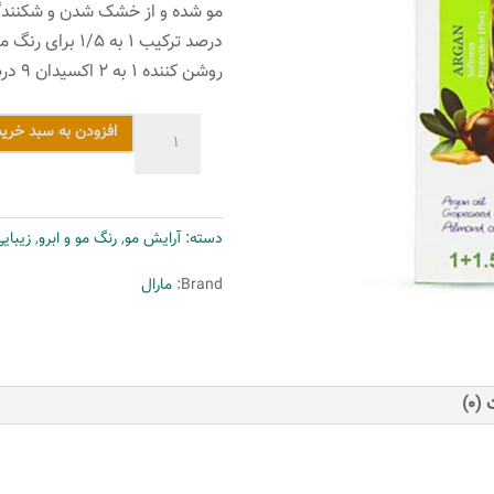
روشن کننده ۱ به ۲ اکسیدان ۹ درصد مارال می باشد.
رنگ
افزودن به سبد خرید
مو
مارال
سری
دسته:
آرایش مو
,
رنگ مو و ابرو
,
زیبای
طبیعی
مدل
Brand:
مارال
قهوه
ای
تیره
شماره
(0)
3.0
عدد