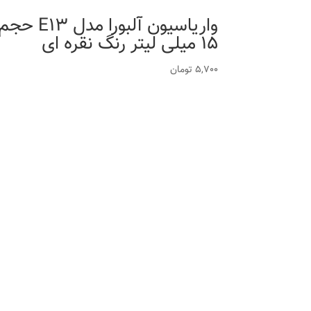
واریاسیون آلبورا مدل E13 حج
15 میلی لیتر رنگ نقره ای
5,700
تومان