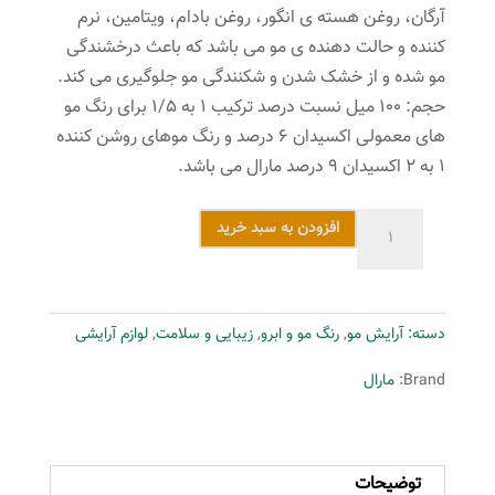
آرگان، روغن هسته ی انگور، روغن بادام، ویتامین، نرم
کننده و حالت دهنده ی مو می باشد که باعث درخشندگی
مو شده و از خشک شدن و شکنندگی مو جلوگیری می کند.
حجم: ۱۰۰ میل نسبت درصد ترکیب ۱ به ۱/۵ برای رنگ مو
های معمولی اکسیدان ۶ درصد و رنگ موهای روشن کننده
۱ به ۲ اکسیدان ۹ درصد مارال می باشد.
رنگ
افزودن به سبد خرید
مو
مارال
سری
دسته:
آرایش مو
,
رنگ مو و ابرو
,
زیبایی و سلامت
,
لوازم آرایشی
طبیعی
مدلبلوند
Brand:
مارال
تیره
اکسترا
شماره
توضیحات
6.00