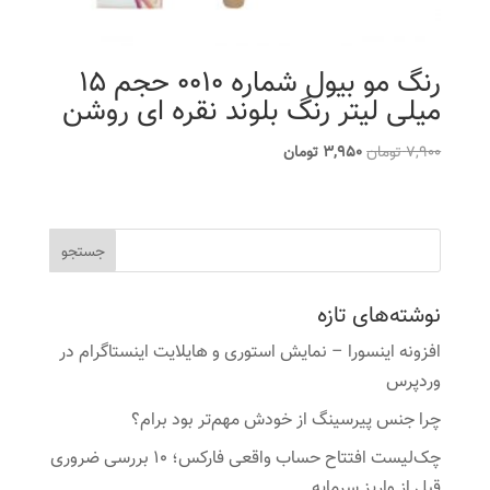
رنگ مو بیول شماره 0010 حجم 15
میلی لیتر رنگ بلوند نقره ای روشن
قیمت
قیمت
7,900
تومان
3,950
تومان
اصلی
فعلی
7,900 تومان
3,950 تومان
بود.
است.
نوشته‌های تازه
افزونه اینسورا – نمایش استوری و هایلایت اینستاگرام در
وردپرس
چرا جنس پیرسینگ از خودش مهم‌تر بود برام؟
چک‌لیست افتتاح حساب واقعی فارکس؛ ۱۰ بررسی ضروری
قبل از واریز سرمایه