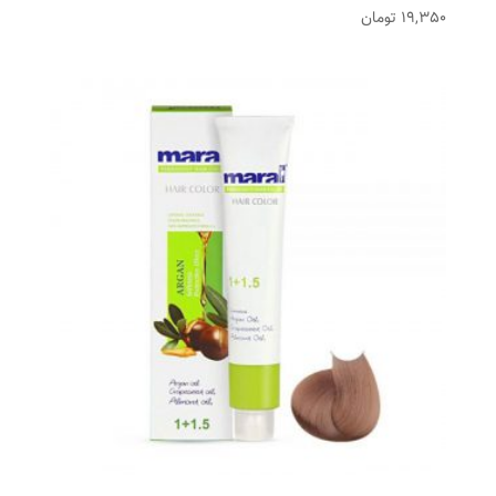
19,350
تومان