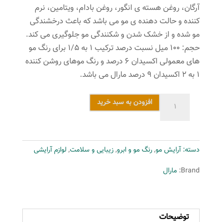
آرگان، روغن هسته ی انگور، روغن بادام، ویتامین، نرم
کننده و حالت دهنده ی مو می باشد که باعث درخشندگی
مو شده و از خشک شدن و شکنندگی مو جلوگیری می کند.
حجم: ۱۰۰ میل نسبت درصد ترکیب ۱ به ۱/۵ برای رنگ مو
های معمولی اکسیدان ۶ درصد و رنگ موهای روشن کننده
۱ به ۲ اکسیدان ۹ درصد مارال می باشد.
رنگ
افزودن به سبد خرید
مو
مارال
سری
دسته:
آرایش مو
,
رنگ مو و ابرو
,
زیبایی و سلامت
,
لوازم آرایشی
زیتونی
مدل
Brand:
مارال
بلوند
زیتونی
خیلی
توضیحات
خیلی