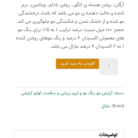
آرگان، روغن هسته ی انگور، روغن بادام، ویتامین، نرم
کننده و حالت دهنده ی مو می باشد که باعث درخشندگی
مو شده و از خشک شدن و شکنندگی مو جلوگیری می کند.
حجم: ۱۰۰ میل نسبت درصد ترکیب ۱ به ۱/۵ برای رنگ مو
های معمولی اکسیدان ۶ درصد و رنگ موهای روشن کننده
۱ به ۲ اکسیدان ۹ درصد مارال می باشد.
رنگ
افزودن به سبد خرید
مو
مارال
سری
دسته:
آرایش مو
,
رنگ مو و ابرو
,
زیبایی و سلامت
,
لوازم آرایشی
دودی
مدل
Brand:
مارال
بلوند
دودی
خیلی
توضیحات
روشن