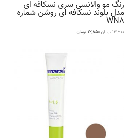
رنگ مو والانسی سری نسکافه ای
مدل بلوند نسکافه ای روشن شماره
WN8
قیمت
قیمت
13,500
تومان
12,850
تومان
اصلی
فعلی
13,500 تومان
12,850 تومان
بود.
است.