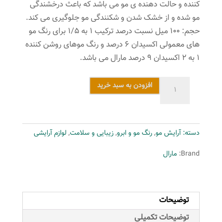
کننده و حالت دهنده ی مو می باشد که باعث درخشندگی
مو شده و از خشک شدن و شکنندگی مو جلوگیری می کند.
حجم: ۱۰۰ میل نسبت درصد ترکیب ۱ به ۱/۵ برای رنگ مو
های معمولی اکسیدان ۶ درصد و رنگ موهای روشن کننده
۱ به ۲ اکسیدان ۹ درصد مارال می باشد.
رنگ
افزودن به سبد خرید
مو
مارال
سری
دسته:
آرایش مو
,
رنگ مو و ابرو
,
زیبایی و سلامت
,
لوازم آرایشی
بژ
مدل
Brand:
مارال
بلوند
بژ
روشن
توضیحات
شماره
8.51
توضیحات تکمیلی