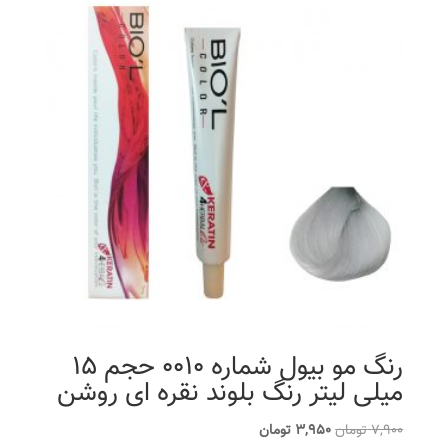
رنگ مو بیول شماره 0010 حجم 15
میلی لیتر رنگ بلوند نقره ای روشن
قیمت
قیمت
7,900
تومان
3,950
تومان