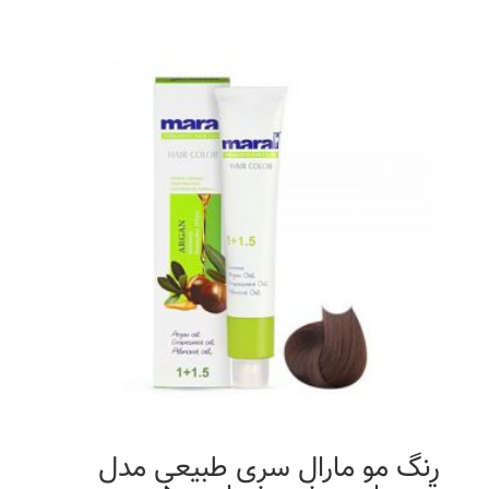
اصلی
فعلی
7,900 تومان
3,950 تومان
بود.
است.
رنگ مو مارال سری طبیعی مدل