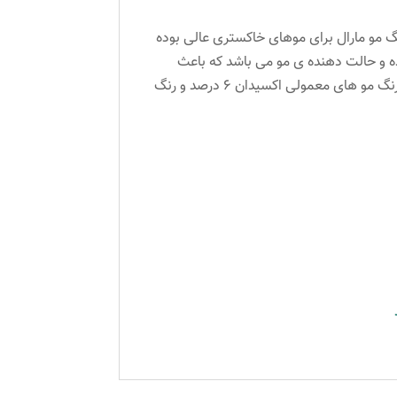
گ مو مارال برای موهای خاکستری عالی بوده
نده و حالت دهنده ی مو می باشد که باعث
درخشندگی مو شده و از خشک شدن و شکنندگی مو جلوگیری می کند. حجم: ۱۰۰ میل نسبت درصد ترکیب ۱ به ۱/۵ برای رنگ مو های معمولی اکسیدان ۶ درصد و رنگ