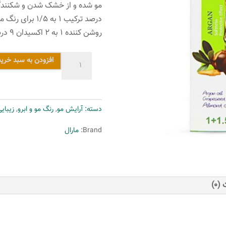
روشن کننده ۱ به ۲ اکسیدان ۹ درصد مارال می باشد.
رنگ
افزودن به سبد خرید
مو
مارال
سری
دسته:
آرایش مو
,
رنگ مو و ابرو
,
زیبای
بژ
مدل
Brand:
مارال
بلوند
بژ
تیره
شماره
(0)
6.51
عدد