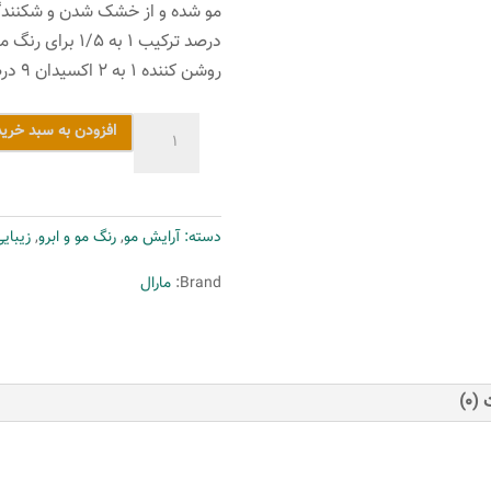
روشن کننده ۱ به ۲ اکسیدان ۹ درصد مارال می باشد.
رنگ
افزودن به سبد خرید
مو
مارال
سری
دسته:
آرایش مو
,
رنگ مو و ابرو
,
زیبای
بلوطی
مدل
Brand:
مارال
بلوطی
تیره
شماره
3.04
(0)
عدد