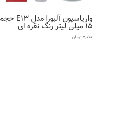
واریاسیون آلبورا مدل E13 حج
15 میلی لیتر رنگ نقره ای
5,700
تومان