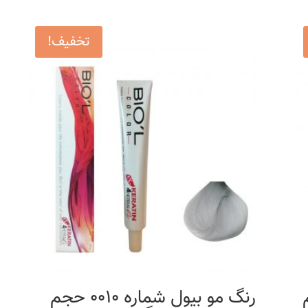
تخفیف!
حجم
رنگ مو بیول شماره 0010 حجم