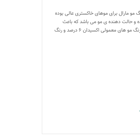
گ مو مارال برای موهای خاکستری عالی بوده
نده و حالت دهنده ی مو می باشد که باعث
درخشندگی مو شده و از خشک شدن و شکنندگی مو جلوگیری می کند. حجم: ۱۰۰ میل نسبت درصد ترکیب ۱ به ۱/۵ برای رنگ مو های معمولی اکسیدان ۶ درصد و رنگ