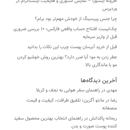
افزونه اینسورا – نمایش استوری و هایلایت اینستاگرام در
وردپرس
چرا جنس پیرسینگ از خودش مهم‌تر بود برام؟
چک‌لیست افتتاح حساب واقعی فارکس؛ ۱۰ بررسی ضروری
قبل از واریز سرمایه
قبل از خرید آبرسان پوست چرب این نکات را بدانید
عطر زدن به مو؛ آیا ضرر دارد؟ بهترین روش خوشبو کردن
مو با ماندگاری بالا
آخرین دیدگاه‌ها
مهدی
در
راهنمای سفر هوایی به نجف و کربلا
رضا
در
مانتو آگرین؛ تلفیق ظرافت، کیفیت و قیمت
منصفانه
ریحانه پاکدانش
در
راهنمای انتخاب بهترین محصول سفید
کننده پوست صورت و بدن