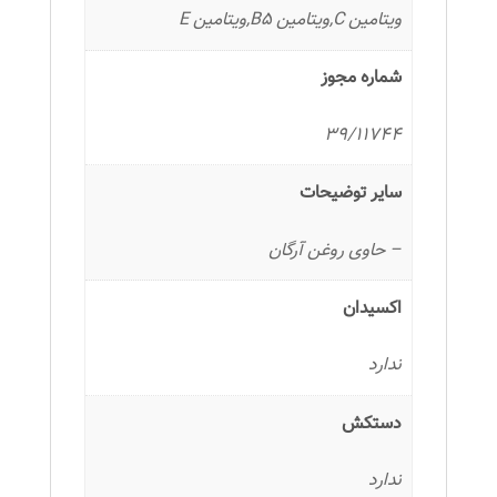
ویتامین C,ویتامین B5,ویتامین E
شماره مجوز
39/11744
سایر توضیحات
– حاوی روغن آرگان
اکسیدان
ندارد
دستکش
ندارد