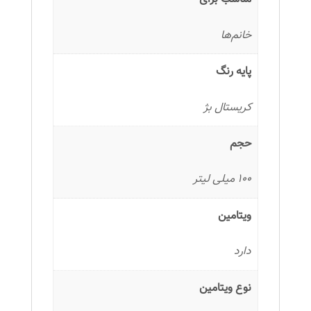
خانم‌ها
پایه رنگ
کریستال بژ
حجم
100 میلی لیتر
ویتامین
دارد
نوع ویتامین