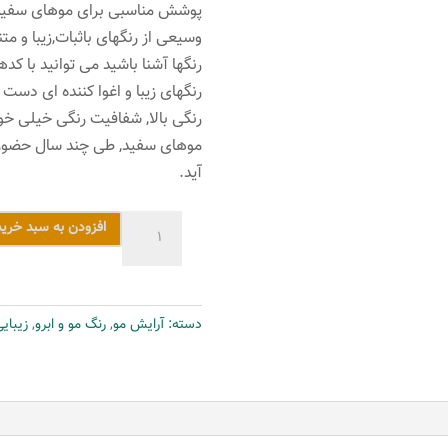
پوشش مناسبی برای موهای سفید ر
وسیعی از رنگهای باثبات,زیبا و م
رنگها آشنا باشید می توانید با کد
رنگهای زیبا و اغوا کننده ای دست
رنگی بالا, شفافیت رنگی خیلی خ
موهای سفید, طی چند سال حضور 
آید.
رنگ
افزودن به سبد خرید
مو
دنی
وان
دسته:
آرایش مو
,
رنگ مو و ابرو
,
زیبای
شماره
6.78
حجم
100
میلی