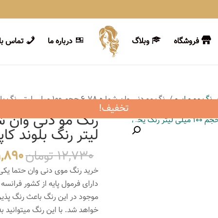
فروشگاه
وبلاگ
درباره ما
تماس با 
رنگ مو و ابرو
/ رنگ مو دنی وان شماره 6.78 حجم 100 میلی لیتر رنگ بلوند کاپوچینو تیره
تخفیف!
لیتر رنگ بلوند کاپ
قیمت
12,730
تومان
1,890
اصلی
خرید رنگ موی دنی وان حتما یکی
دارای فرمول پایه از کشور فرانسه
بود.
موجود در این رنگ باعث رنگ پذیر
خواهد شد. با این رنگ میتوانید ب