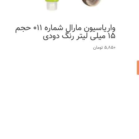
واریاسیون مارال شماره 011 حجم
15 میلی لیتر رنگ دودی
5,850
تومان