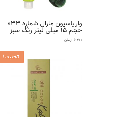
واریاسیون مارال شماره 033
حجم 15 میلی لیتر رنگ سبز
6,400
تومان
تخفیف!