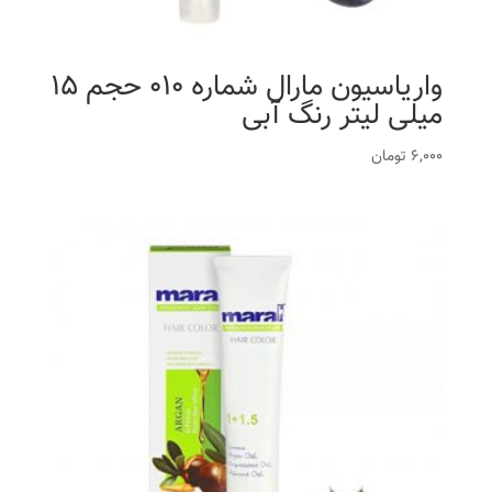
واریاسیون مارال شماره 010 حجم 15
میلی لیتر رنگ آبی
6,000
تومان