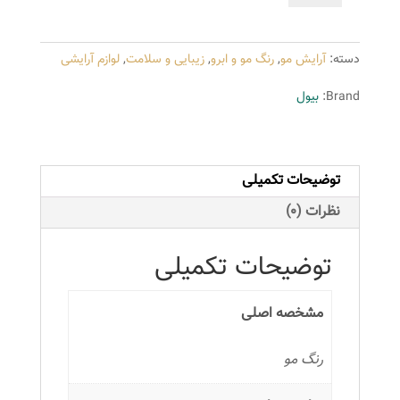
بیول
سری
دسته:
آرایش مو
,
رنگ مو و ابرو
,
زیبایی و سلامت
,
لوازم آرایشی
Ash
شماره
Brand:
بیول
9.1
حجم
100
توضیحات تکمیلی
میلی
لیتر
نظرات (0)
رنگ
بلوند
توضیحات تکمیلی
دودی
خیلی
مشخصه اصلی
روشن
عدد
رنگ مو