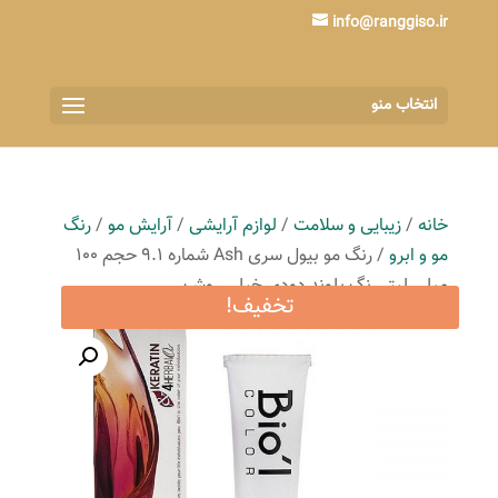
info@ranggiso.ir
انتخاب منو
خانه
/
زیبایی و سلامت
/
لوازم آرایشی
/
آرایش مو
/
رنگ
مو و ابرو
/ رنگ مو بیول سری Ash شماره 9.1 حجم 100
میلی لیتر رنگ بلوند دودی خیلی روشن
تخفیف!