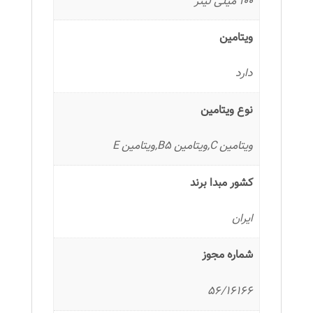
100 میلی لیتر
ویتامین
دارد
نوع ویتامین
ویتامین C,ویتامین B5,ویتامین E
کشور مبدا برند
ایران
شماره مجوز
56/16166