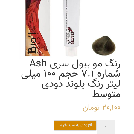
رنگ مو بیول سری Ash
شماره 7.1 حجم 100 میلی
لیتر رنگ بلوند دودی
متوسط
20,100
تومان
رنگ
افزودن به سبد خرید
مو