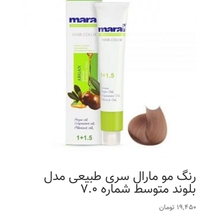
رنگ مو مارال سری طبیعی مدل
بلوند متوسط شماره 7.0
19,450
تومان