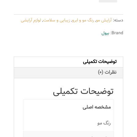
بیول
سری
دسته:
آرایش مو
,
رنگ مو و ابرو
,
زیبایی و سلامت
,
لوازم آرایشی
Ash
شماره
Brand:
بیول
7.1
حجم
100
توضیحات تکمیلی
میلی
لیتر
نظرات (0)
رنگ
بلوند
توضیحات تکمیلی
دودی
متوسط
مشخصه اصلی
عدد
رنگ مو