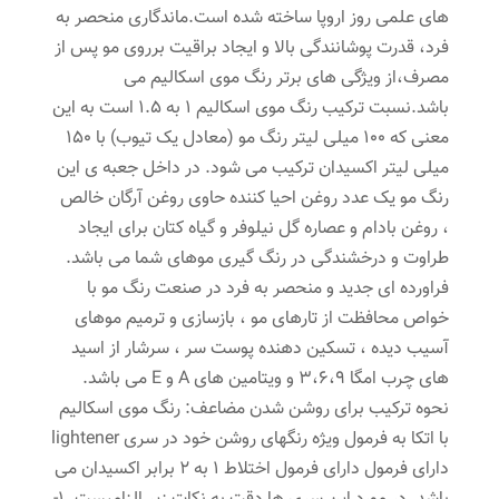
های علمی روز اروپا ساخته شده است.ماندگاری منحصر به
فرد، قدرت پوشانندگی بالا و ایجاد براقیت برروی مو پس از
مصرف،از ویژگی های برتر رنگ موی اسکالیم می
باشد.نسبت ترکیب رنگ موی اسکالیم 1 به 1.5 است به این
معنی که 100 میلی لیتر رنگ مو (معادل یک تیوب) با 150
میلی لیتر اکسیدان ترکیب می شود. در داخل جعبه ی این
رنگ مو یک عدد روغن احیا کننده حاوی روغن آرگان خالص
، روغن بادام و عصاره گل نیلوفر و گیاه کتان برای ایجاد
طراوت و درخشندگی در رنگ گیری موهای شما می باشد.
فراورده ای جدید و منحصر به فرد در صنعت رنگ مو با
خواص محافظت از تارهای مو ، بازسازی و ترمیم موهای
آسیب دیده ، تسکین دهنده پوست سر ، سرشار از اسید
های چرب امگا 3،6،9 و ویتامین های A و E می باشد.
نحوه ترکیب برای روشن شدن مضاعف: رنگ موی اسکالیم
با اتکا به فرمول ویژه رنگهای روشن خود در سری lightener
دارای فرمول دارای فرمول اختلاط 1 به 2 برابر اکسیدان می