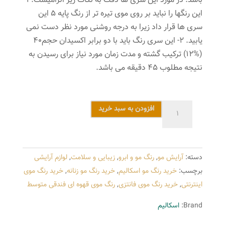
باشد. در مورد این سری ها دقت به نکات زیر الزامیست. 1-
این رنگها را نباید بر روی موی تیره تر از رنگ پایه 5 این
سری ها قرار داد زیرا به درجه روشنی مورد نظر دست نمی
یابید. 2- این سری رنگ باید با دو برابر اکسیدان حجم40
(%12) ترکیب گشته و مدت زمان مورد نیاز برای رسیدن به
نتیجه مطلوب 45 دقیقه می باشد.
رنگ
افزودن به سبد خرید
مو
اسکالیم
شماره
دسته:
آرایش مو
,
رنگ مو و ابرو
,
زیبایی و سلامت
,
لوازم آرایشی
4.42
برچسب:
خرید رنگ مو اسکالیم
,
خرید رنگ مو زنانه
,
خرید رنگ موی
رنگ
اینترنتی
,
خرید رنگ موی فانتزی
,
رنگ موی قهوه ای فندقی متوسط
قهوه
ای
Brand:
اسکالیم
فندقی