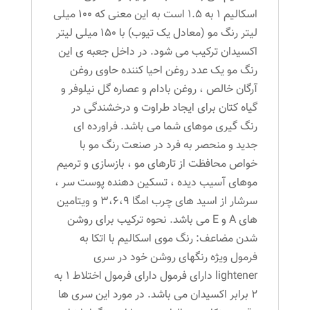
اسکالیم 1 به 1.5 است به این معنی که 100 میلی
لیتر رنگ مو (معادل یک تیوب) با 150 میلی لیتر
اکسیدان ترکیب می شود. در داخل جعبه ی این
رنگ مو یک عدد روغن احیا کننده حاوی روغن
آرگان خالص ، روغن بادام و عصاره گل نیلوفر و
گیاه کتان برای ایجاد طراوت و درخشندگی در
رنگ گیری موهای شما می باشد. فراورده ای
جدید و منحصر به فرد در صنعت رنگ مو با
خواص محافظت از تارهای مو ، بازسازی و ترمیم
موهای آسیب دیده ، تسکین دهنده پوست سر ،
سرشار از اسید های چرب امگا 3،6،9 و ویتامین
های A و E می باشد. نحوه ترکیب برای روشن
شدن مضاعف: رنگ موی اسکالیم با اتکا به
فرمول ویژه رنگهای روشن خود در سری
lightener دارای فرمول دارای فرمول اختلاط 1 به
2 برابر اکسیدان می باشد. در مورد این سری ها