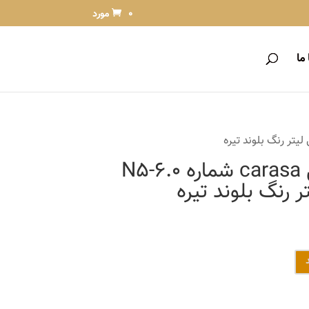
0 مورد
ما
رنگ مو آلبورا مدل carasa شماره N5-6.0