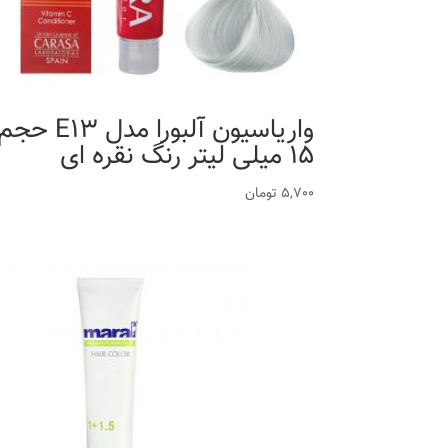
واریاسیون آلبورا مدل E13 حج
15 میلی لیتر رنگ نقره ای
5,700
تومان