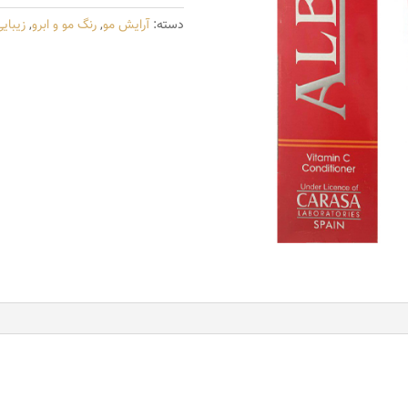
مدل
دسته:
آرایش مو
,
رنگ مو و ابرو
,
زیبای
carasa
شماره
N5-
6.0
حجم
100
میلی
لیتر
رنگ
بلوند
تیره
عدد