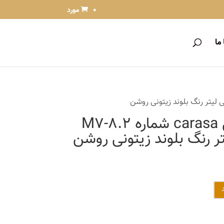
0 مورد
ما
رنگ مو آلبورا مدل carasa شماره M7-8.2