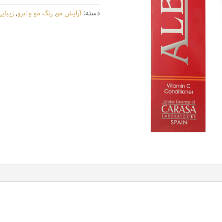
مدل
دسته:
آرایش مو
,
رنگ مو و ابرو
,
زیبای
carasa
شماره
M7-
8.2
حجم
100
میلی
لیتر
رنگ
بلوند
زیتونی
روشن
عدد