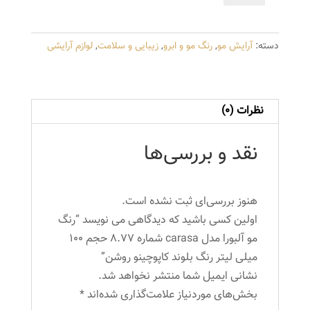
آلبورا
مدل
دسته:
آرایش مو
,
رنگ مو و ابرو
,
زیبایی و سلامت
,
لوازم آرایشی
carasa
شماره
8.77
حجم
نظرات (0)
100
میلی
نقد و بررسی‌ها
لیتر
رنگ
بلوند
هنوز بررسی‌ای ثبت نشده است.
کاپوچینو
اولین کسی باشید که دیدگاهی می نویسد “رنگ
روشن
مو آلبورا مدل carasa شماره 8.77 حجم 100
عدد
میلی لیتر رنگ بلوند کاپوچینو روشن”
نشانی ایمیل شما منتشر نخواهد شد.
بخش‌های موردنیاز علامت‌گذاری شده‌اند
*