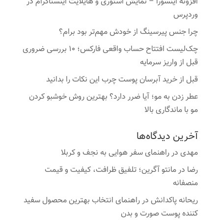
افزونه اینسورا – نمایش استوری و هایلایت اینستاگرام در
وردپرس
چرا جنس پیرسینگ از خودش مهم‌تر بود برام؟
چک‌لیست افتتاح حساب واقعی فارکس؛ ۱۰ بررسی ضروری
قبل از واریز سرمایه
قبل از خرید آبرسان پوست چرب این نکات را بدانید
عطر زدن به مو؛ آیا ضرر دارد؟ بهترین روش خوشبو کردن
مو با ماندگاری بالا
آخرین دیدگاه‌ها
مهدی
در
راهنمای سفر هوایی به نجف و کربلا
رضا
در
مانتو آگرین؛ تلفیق ظرافت، کیفیت و قیمت
منصفانه
ریحانه پاکدانش
در
راهنمای انتخاب بهترین محصول سفید
کننده پوست صورت و بدن