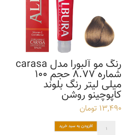
رنگ مو آلبورا مدل carasa
شماره 8.77 حجم 100
میلی لیتر رنگ بلوند
کاپوچینو روشن
13,490
تومان
رنگ
افزودن به سبد خرید
مو