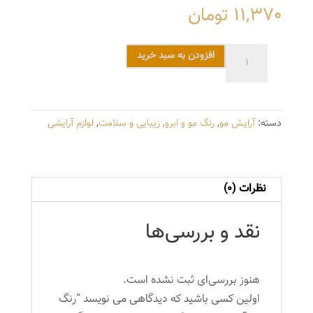
11,370
تومان
رنگ
افزودن به سبد خرید
مو
آتوسا
شماره
دسته:
آرایش مو
,
رنگ مو و ابرو
,
زیبایی و سلامت
,
لوازم آرایشی
C9
حجم
100
میلی
نظرات (0)
لیتر
رنگ
نقد و بررسی‌ها
بلوند
نقره
ای
هنوز بررسی‌ای ثبت نشده است.
عدد
اولین کسی باشید که دیدگاهی می نویسد “رنگ