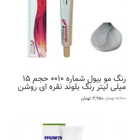
رنگ مو بیول شماره 0010 حجم 15
میلی لیتر رنگ بلوند نقره ای روشن
قیمت
قیمت
7,900
تومان
3,950
تومان
اصلی
فعلی
7,900 تومان
3,950 تومان
بود.
است.