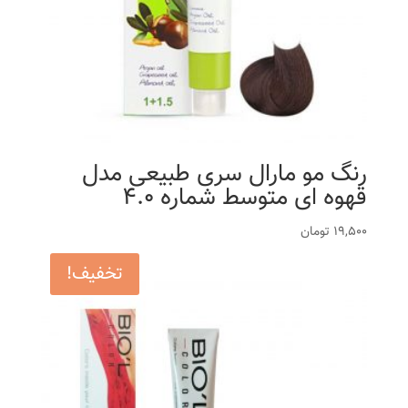
رنگ مو مارال سری طبیعی مدل
قهوه ای متوسط شماره 4.0
19,500
تومان
تخفیف!