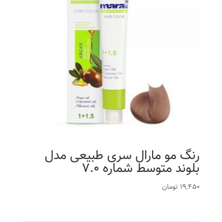
رنگ مو مارال سری طبیعی مدل
بلوند متوسط شماره 7.0
19,450
تومان