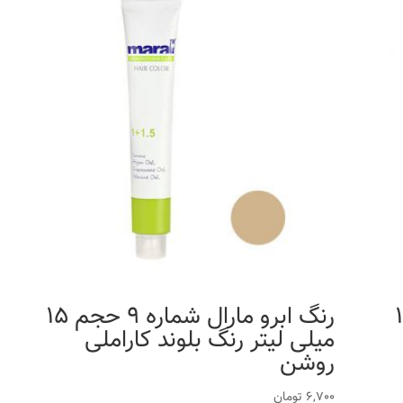
ه 7 حجم 15
رنگ ابرو مارال شماره 9 حجم 15
میلی لیتر رنگ بلوند کاراملی
روشن
6,700
تومان