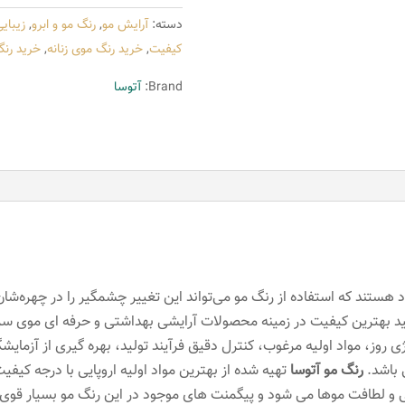
شماره
دسته:
آرایش مو
,
رنگ مو و ابرو
,
زیبای
6.34
کیفیت
,
خرید رنگ موی زنانه
,
خرید رنگ
رنگ
بلوند
Brand:
آتوسا
عسلی
تیره
عدد
ود هستند که استفاده از رنگ مو می‌تواند این تغییر چشمگیر را در چهره‌ش
سیس و با هدف تولید بهترین کیفیت در زمینه محصولات آرایشی بهداشتی و حرفه ای مو
 روز، مواد اولیه مرغوب، کنترل دقیق فرآیند تولید، بهره گیری از آزمایش
 باشد.
رنگ مو آتوسا
تهیه شده از بهترین مواد اولیه اروپایی با درجه کیف
می و لطافت موها می شود و پیگمنت های موجود در این رنگ مو بسیار قوی م