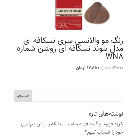
رنگ مو والانسی سری نسکافه ای
مدل بلوند نسکافه ای روشن شماره
WN8
قیمت
قیمت
13,500
تومان
12,850
تومان
اصلی
فعلی
13,500 تومان
12,850 تومان
بود.
است.
نوشته‌های تازه
خرید قهوه؛ چگونه قهوه مناسب سلیقه و روش دم‌آوری
خود را انتخاب کنیم؟