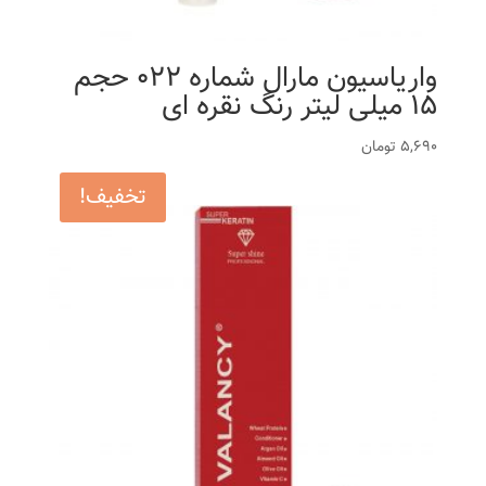
واریاسیون مارال شماره 022 حجم
15 میلی لیتر رنگ نقره ای
5,690
تومان
تخفیف!