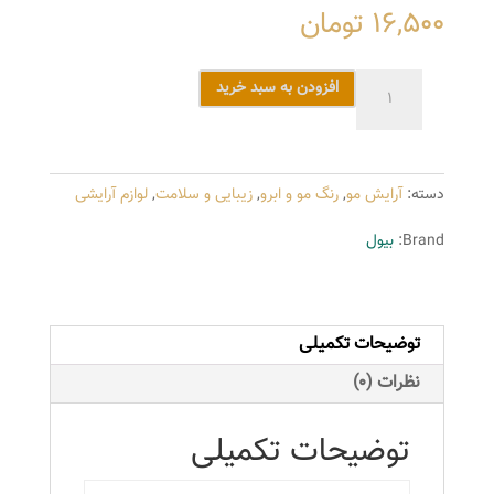
16,500
تومان
رنگ
افزودن به سبد خرید
موی
بیول
سری
دسته:
آرایش مو
,
رنگ مو و ابرو
,
زیبایی و سلامت
,
لوازم آرایشی
Sandy
مدل
Brand:
بیول
بلوند
ماسه‌ای
متوسط
توضیحات تکمیلی
شماره
7.23
نظرات (0)
عدد
توضیحات تکمیلی