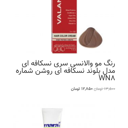
رنگ مو والانسی سری نسکافه ای
مدل بلوند نسکافه ای روشن شماره
WN8
قیمت
قیمت
13,500
تومان
12,850
تومان
اصلی
فعلی
13,500 تومان
12,850 تومان
بود.
است.