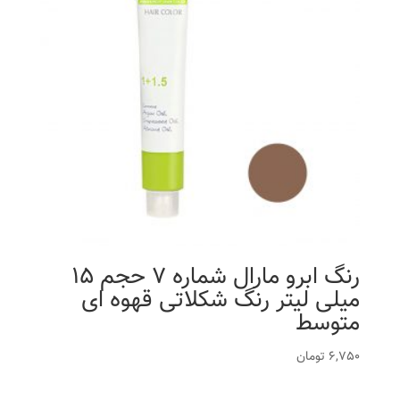
رنگ ابرو مارال شماره 7 حجم 15
میلی لیتر رنگ شکلاتی قهوه ای
متوسط
6,750
تومان