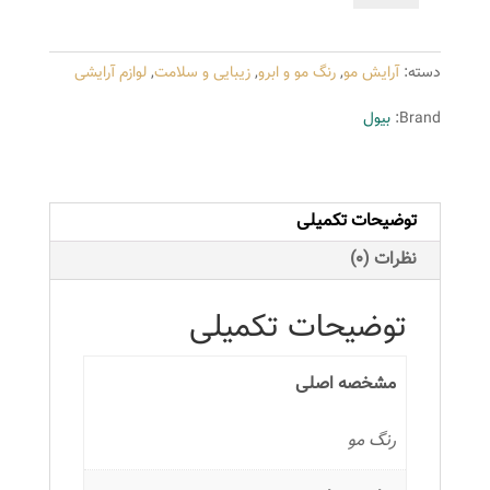
بیول
سری
دسته:
آرایش مو
,
رنگ مو و ابرو
,
زیبایی و سلامت
,
لوازم آرایشی
Natural
مدل
Brand:
بیول
HERBAL
شماره
5.0
توضیحات تکمیلی
حجم
100
نظرات (0)
میلی
لیتر
توضیحات تکمیلی
رنگ
قهوه
مشخصه اصلی
ای
روشن
رنگ مو
عدد