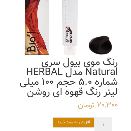
رنگ موی بیول سری
Natural مدل HERBAL
شماره 5.0 حجم 100 میلی
لیتر رنگ قهوه ای روشن
20,300
تومان
رنگ
افزودن به سبد خرید
موی