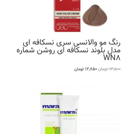
رنگ مو والانسی سری نسکافه ای
مدل بلوند نسکافه ای روشن شماره
WN8
قیمت
قیمت
13,500
تومان
12,850
تومان
اصلی
فعلی
13,500 تومان
12,850 تومان
بود.
است.