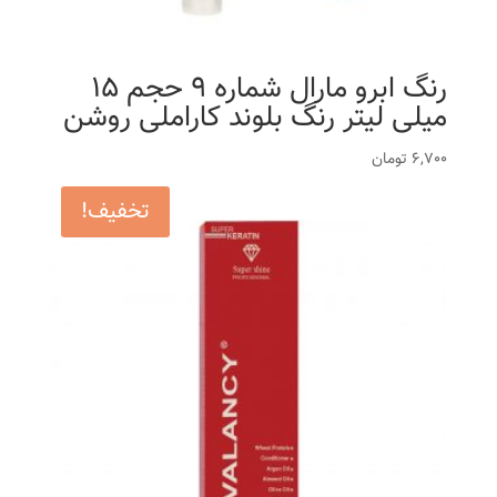
رنگ ابرو مارال شماره 9 حجم 15
میلی لیتر رنگ بلوند کاراملی روشن
6,700
تومان
تخفیف!