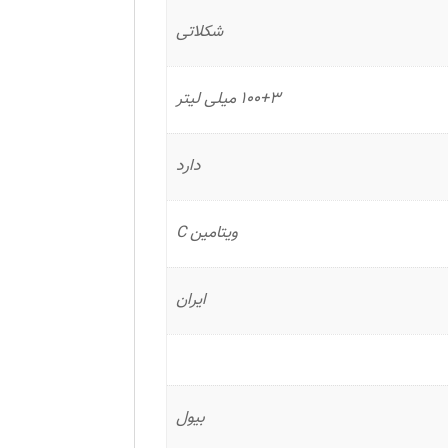
شکلاتی
100+3 میلی لیتر
دارد
ویتامین C
ایران
بیول