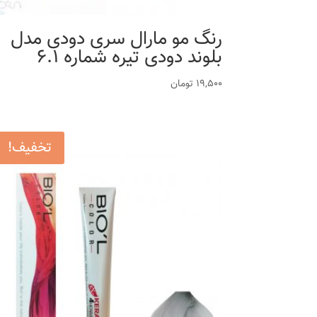
رنگ مو مارال سری دودی مدل
بلوند دودی تیره شماره 6.1
19,500
تومان
تخفیف!