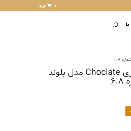
0 مورد
ما
رنگ موی بیول سری Choclate مدل بلوند
6.