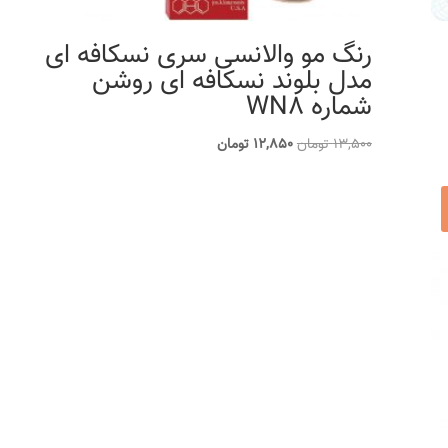
رنگ مو والانسی سری نسکافه ای
مدل بلوند نسکافه ای روشن
شماره WN8
قیمت
قیمت
13,500
تومان
12,850
تومان
اصلی
فعلی
13,500 تومان
12,850 تومان
بود.
است.