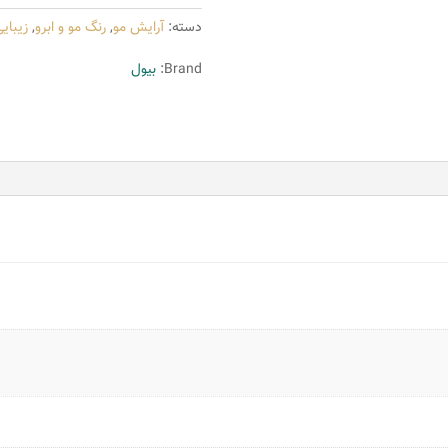
سری
دسته:
آرایش مو
,
رنگ مو و ابرو
,
زیبای
Choclate
مدل
Brand:
بیول
بلوند
شکلاتی
تیره
شماره
6.8
عدد