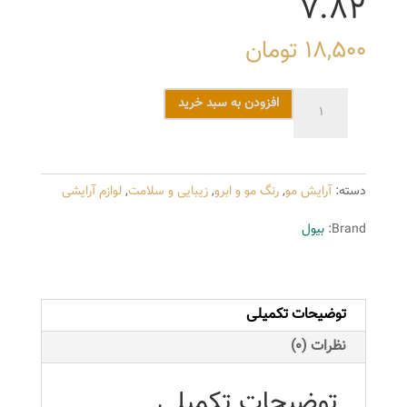
7.82
18,500
تومان
رنگ
افزودن به سبد خرید
موی
بیول
سری
دسته:
آرایش مو
,
رنگ مو و ابرو
,
زیبایی و سلامت
,
لوازم آرایشی
Caramel
مدل
Brand:
بیول
بلوند
کاراملی
متوسط
توضیحات تکمیلی
شماره
7.82
نظرات (0)
عدد
توضیحات تکمیلی