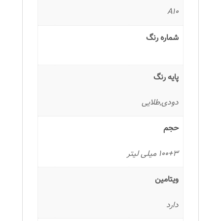
A10
شماره رنگ
پایه رنگ
دودی,طلایی
حجم
100+3 میلی لیتر
ویتامین
دارد