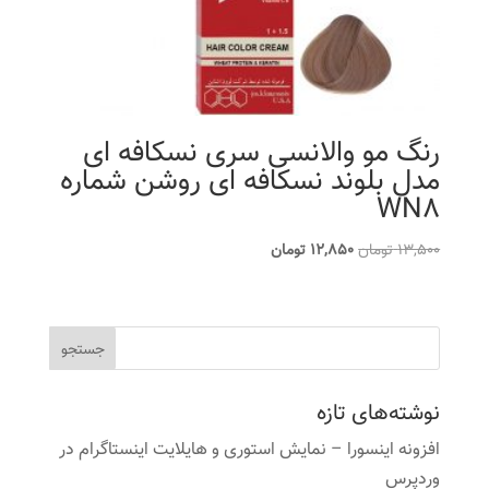
رنگ مو والانسی سری نسکافه ای
مدل بلوند نسکافه ای روشن شماره
WN8
قیمت
قیمت
13,500
تومان
12,850
تومان
اصلی
فعلی
13,500 تومان
12,850 تومان
بود.
است.
نوشته‌های تازه
افزونه اینسورا – نمایش استوری و هایلایت اینستاگرام در
وردپرس