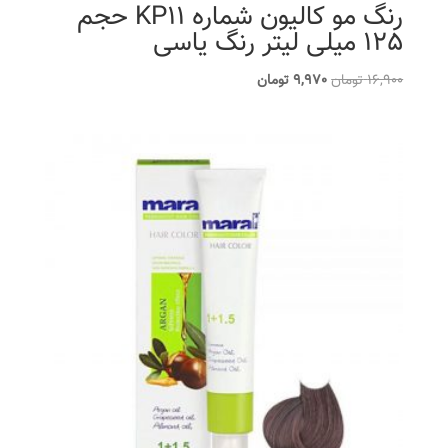
رنگ مو کالیون شماره KP11 حجم
125 میلی لیتر رنگ یاسی
قیمت
قیمت
16,900
تومان
9,970
تومان
اصلی
فعلی
16,900 تومان
9,970 تومان
بود.
است.