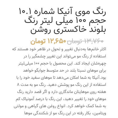
رنگ موی آنیکا شماره 10.1
حجم 100 میلی لیتر رنگ
بلوند خاکستری روشن
قیمت
قیمت
13,760
تومان
12,650
تومان
اصلی
فعلی
اکثر خانم‌ها به‌دنبال تغییر و تحول در ظاهر خود هستند که
13,760 تومان
12,650 تو
استفاده از رنگ مو می‌تواند این تغییر چشمگیر را در
بود.
است.
چهره‌شان ایجاد کند. این محصول با حجم 100 میلی‌لیتر
برای موهای نسبتا بلند در حد متوسط جوابگو خواهد
بود.آنیکا به شما امکان می‌دهد تا موهای سفید خود را با
استفاده از این رنگ مو پوشش دهید. رنگ مو به مدت 8
هفته روی موهایتان ماندگاری دارد و اگر قصد دارید رنگ
موهای خود را تغییر دهید، این رنگ با درصد آمونیاک کم
به شما کمک خواهد کرد. انواع روغن های گیاهی و مولتی
ویتامین، بکار رفته در این رنگ مو از شکنندگی موها