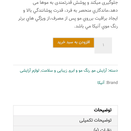
جلوگیری میکند و پوشش قدرتمندی به موها می
دهد،ماندگاري منحصر به فرد، قدرت پوشانندگي بالا و
ايجاد براقيت برروي مو پس از مصرف،از ويژگي هاي برتر
رنگ موي آنیکا مي باشد.
رنگ
افزودن به سبد خرید
موی
آنیکا
شماره
دسته:
آرایش مو
,
رنگ مو و ابرو
,
زیبایی و سلامت
,
لوازم آرایشی
10.1
حجم
Brand:
آنیکا
100
میلی
لیتر
توضیحات
رنگ
بلوند
توضیحات تکمیلی
خاکستری
نظرات (0)