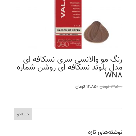
رنگ مو والانسی سری نسکافه ای
مدل بلوند نسکافه ای روشن شماره
WN8
قیمت
قیمت
13,500
تومان
12,850
تومان
اصلی
فعلی
13,500 تومان
12,850 تومان
بود.
است.
نوشته‌های تازه