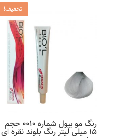
تخفیف!
رنگ مو بیول شماره 0010 حجم
15 میلی لیتر رنگ بلوند نقره ای