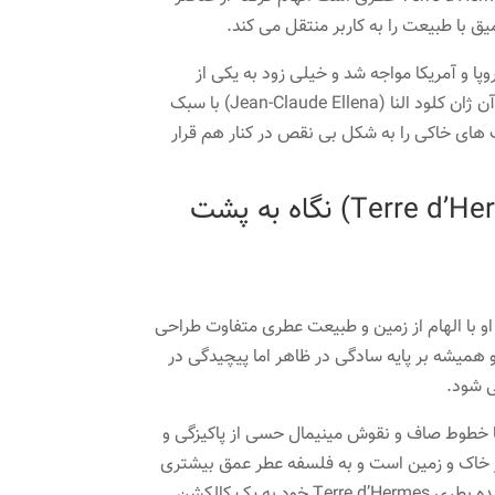
ق با طبیعت را به کاربر منتقل می کند.
پا و آمریکا مواجه شد و خیلی زود به یکی از
پرفروش ترین عطرهای مردانه لوکس جهان تبدیل گردید. طراح آن ژان کلود النا (Jean-Claude Ellena) با سبک
 های خاکی را به شکل بی نقص در کنار هم قرار
طراحی و خالق عطر تر د هرمس (Terre d’Hermes) نگاه به پشت
و با الهام از زمین و طبیعت عطری متفاوت طراحی
 همیشه بر پایه سادگی در ظاهر اما پیچیدگی در
ا خطوط صاف و نقوش مینیمال حسی از پاکیزگی و
ز خاک و زمین است و به فلسفه عطر عمق بیشتری
می بخشد. همین طراحی مینیمال و در عین حال خاص باعث شده بطری Terre d’Hermes خود به یک کالکشن