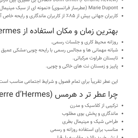
John Smith (Perfume Review) «تعادل بی نظیری بین تازگی مرکبات و عمق خاکی دارد.»
Marie Dupont (عطرساز فرانسوی) «نمونه ای از سبک مینیمال ژان کلود النا است.»
کاربران جهانی بیش از 85٪ از کاربران ماندگاری و رایحه خاص آن را تحسین کرده اند.
بهترین زمان و مکان استفاده از Terre d’Hermes
روزانه محیط کاری و جلسات رسمی.
شبانه مهمانی ها و مجالس رسمی با رایحه چوبی-مشکی عمیق ت
تابستان طراوت مرکباتی.
پاییز و زمستان نت های خاکی و چوبی.
این عطر تقریباً برای تمام فصول و شرایط اجتماعی مناسب است
چرا عطر تر د هرمس (Terre d’Hermes) انتخابی هوشمندانه است؟
ترکیبی از کلاسیک و مدرن
ماندگاری و پخش بوی مطلوب
طراحی شیک و مینیمال بطری
مناسب برای استفاده روزانه و رسمی
ارزش خرید بالا در مقایسه با رقبا