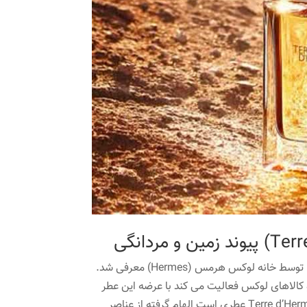
تر د هرمس (Terre d’Hermes) نخستین بار در سال 2006 توسط خانه لوکس هرمس (Hermes) معرفی شد.
ولید محصولات چرمی و کالاهای لوکس فعالیت می کند با عرضه این عطر
توانست جایگاه ویژه ای در دنیای عطر مردانه به دست آورد. Terre d’Hermes عطری است الهام گرفته از عناصر