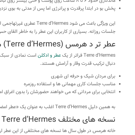
ماندگاری حدود 6 تا 8 ساعت روی پوست و حتی بیشتر روی لباس.
پخش بو در ابتدا پرقدرت و پرانرژی اما پس از مدتی به بوی نز
این ویژگی باعث می شود ’Hermes
جلسات روزانه. بسیاری از کاربران این عطر را به خاطر القای ح
عطر تر د هرمس (Terre d’Hermes) مناسب چه مردانی است؟
Terre d’Hermes فراتر از یک
عطر و ادکلن
است نمادی از سبک ز
دنبال ترکیب قدرت وقار و آرامش هستند.
برای مردان شیک و حرفه ای شهری
مناسب جلسات کاری مهمانی ها و استفاده روزمره
انتخابی برای مردانی که می خواهند حضورشان را بدون اغراق ام
به همین دلیل Terre d’Hermes اغلب به عنوان یک «عطر امضایی مردانه» معرفی می شود.
نسخه های مختلف Terre d’Hermes مقایسه و تفاوت ها
خانه هرمس در طول سال ها نسخه های مختلفی از این عطر ارا