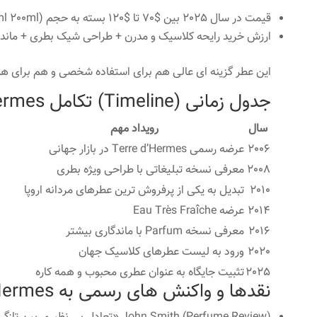
قیمت در سال 2025 بین $70 تا $120 بسته به حجم (50ml 100ml 200ml).
ارزش خرید رایحه کلاسیک و مدرن + طراحی شیک بطری + ماندگا
این عطر گزینه ای عالی هم برای استفاده شخصی و هم برای ه
جدول زمانی (Timeline) تکامل Terre d’Hermes
سال
رویداد مهم
2006
عرضه رسمی Terre d’Hermes در بازار جهانی
2008
معرفی نسخه تبلیغاتی با طراحی ویژه بطری
2010
تبدیل به یکی از پرفروش ترین عطرهای مردانه اروپا
2014
عرضه Eau Très Fraîche
2016
معرفی نسخه Parfum با ماندگاری بیشتر
2020
ورود به لیست عطرهای کلاسیک جهان
2025
تثبیت جایگاه به عنوان عطری محبوب و همه کاره
نقدها و واکنش های رسمی به Terre d’Hermes