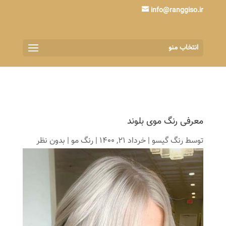
info@ranggiso.ir
انتخاب منو
معرفی رنگ موی بلوند
توسط
رنگ گیسو
|
خرداد 21, 1400
|
رنگ مو
|
بدون نظر