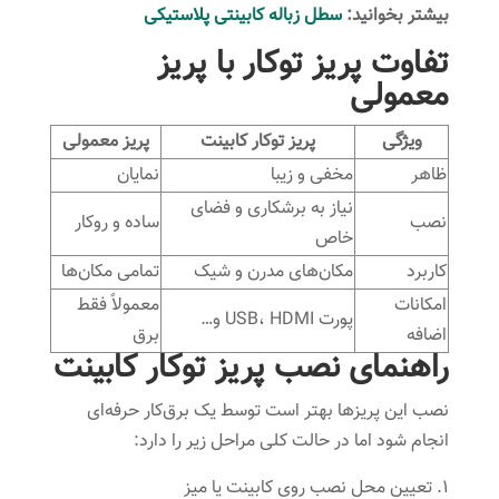
بیشتر بخوانید:
سطل زباله کابینتی پلاستیکی
تفاوت پریز توکار با پریز
معمولی
ویژگی
پریز توکار کابینت
پریز معمولی
ظاهر
مخفی و زیبا
نمایان
نیاز به برشکاری و فضای
نصب
ساده و روکار
خاص
کاربرد
مکان‌های مدرن و شیک
تمامی مکان‌ها
امکانات
معمولاً فقط
پورت USB، HDMI و…
اضافه
برق
راهنمای نصب پریز توکار کابینت
نصب این پریزها بهتر است توسط یک برق‌کار حرفه‌ای
انجام شود اما در حالت کلی مراحل زیر را دارد:
تعیین محل نصب روی کابینت یا میز