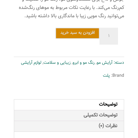
کم‌رنگ می‌کند. با رعایت نکات مربوط‌ به موهای رنگ‌شده
می‌توانید رنگ مویی زیبا با ماندگاری بالا داشته باشید.
کیت
افزودن به سبد خرید
رنگ
مو
پلت
دسته:
آرایش مو
,
رنگ مو و ابرو
,
زیبایی و سلامت
,
لوازم آرایشی
سری
Intensive
Brand:
پلت
شماره
68-
3
توضیحات
حجم
50
توضیحات تکمیلی
میلی
نظرات (0)
لیتر