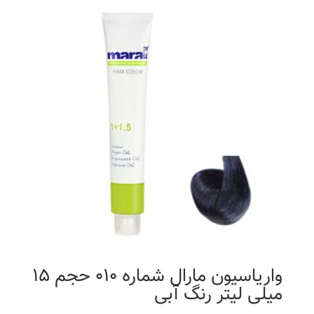
واریاسیون مارال شماره 010 حجم 15
میلی لیتر رنگ آبی