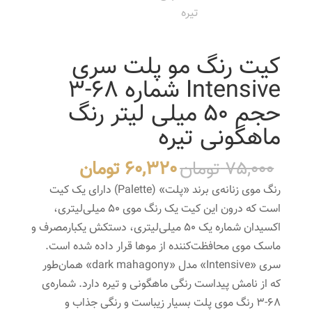
کیت رنگ مو پلت سری
Intensive شماره 68-3
حجم 50 میلی لیتر رنگ
ماهگونی تیره
قیمت
قیمت
75,000
تومان
60,320
تومان
اصلی
فعلی
رنگ موی زنانه‌ی برند «پلت» (Palette) دارای یک کیت
75,000 تومان
60,320 ت
است که درون این کیت یک رنگ موی 50 میلی‌لیتری،
بود.
است.
اکسیدان شماره یک 50 میلی‌لیتری، دستکش یکبارمصرف و
ماسک موی محافظت‌کننده از موها قرار داده شده است.
سری «Intensive» مدل «dark mahagony» همان‌طور
که از نامش پیداست رنگی ماهگونی و تیره دارد. شماره‌ی
68-3 رنگ موی پلت بسیار زیباست و رنگی جذاب و