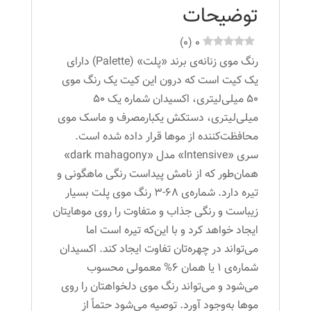
رنگ
توضیحات
ماهگونی
تیره
)
0
(
0
عدد
رنگ موی زنانه‌ی برند «پلت» (Palette) دارای
یک کیت است که درون این کیت یک رنگ موی
50 میلی‌لیتری، اکسیدان شماره یک 50
میلی‌لیتری، دستکش یکبارمصرف و ماسک موی
محافظت‌کننده از موها قرار داده شده است.
سری «Intensive» مدل «dark mahagony»
همان‌طور که از نامش پیداست رنگی ماهگونی و
تیره دارد. شماره‌ی 68-3 رنگ موی پلت بسیار
زیباست و رنگی جذاب و متفاوت را روی موهایتان
ایجاد خواهد کرد و با ‌این‌که تیره است اما
می‌تواند در چهره‌تان تفاوت ایجاد کند. اکسیدان
شماره‌ی 1 یا همان 6% معمولی محسوب
می‌شود و می‌تواند رنگ موی دلخواهتان را روی
موها به‌وجود آورد. توصیه می‌شود حتماً از