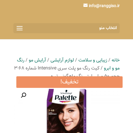
info@ranggiso.ir
انتخاب منو
خانه
/
زیبایی و سلامت
/
لوازم آرایشی
/
آرایش مو
/
رنگ
مو و ابرو
/ کیت رنگ مو پلت سری Intensive شماره 68-3
حجم 50 میلی لیتر رنگ ماهگونی تیره
تخفیف!