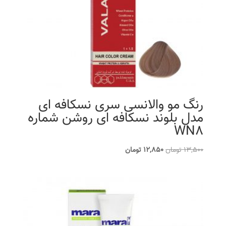
رنگ مو والانسی سری نسکافه ای
مدل بلوند نسکافه ای روشن شماره
WN8
قیمت
قیمت
13,500
تومان
12,850
تومان
اصلی
فعلی
13,500 تومان
12,850 تومان
بود.
است.