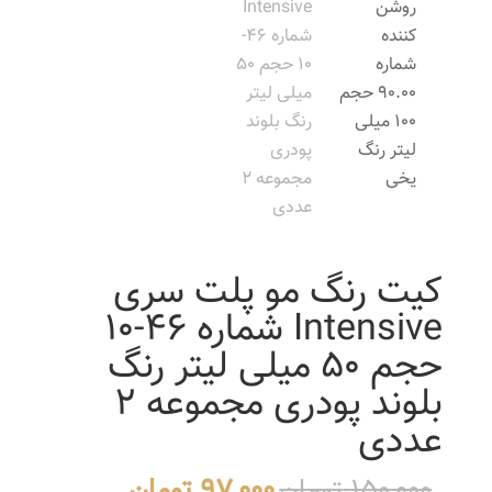
کیت رنگ مو پلت سری
Intensive شماره 46-10
حجم 50 میلی لیتر رنگ
بلوند پودری مجموعه 2
عددی
قیمت
قیمت
150,000
تومان
97,000
تومان