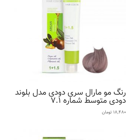
رنگ مو مارال سری دودی مدل بلوند
دودی متوسط شماره 7.1
18,480
تومان