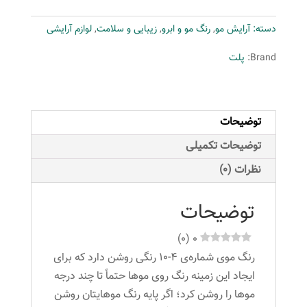
پلت
دسته:
آرایش مو
,
رنگ مو و ابرو
,
زیبایی و سلامت
,
لوازم آرایشی
سری
Intensive
Brand:
پلت
شماره
4-
10
توضیحات
حجم
50
توضیحات تکمیلی
میلی
نظرات (0)
لیتر
رنگ
توضیحات
بلوند
بژ
)
0
(
0
عدد
رنگ موی شماره‌ی 4-10 رنگی روشن دارد که برای
ایجاد این زمینه رنگ روی موها حتماً تا چند درجه
موها را روشن کرد؛ اگر پایه رنگ موهایتان روشن