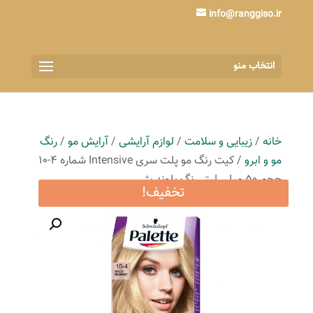
info@ranggiso.ir
انتخاب منو
خانه
/
زیبایی و سلامت
/
لوازم آرایشی
/
آرایش مو
/
رنگ
مو و ابرو
/ کیت رنگ مو پلت سری Intensive شماره 4-10
حجم 50 میلی لیتر رنگ بلوند بژ
تخفیف!