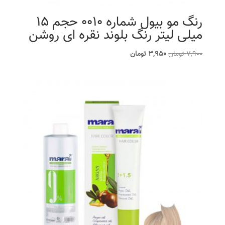
رنگ مو بیول شماره 0010 حجم 15
میلی لیتر رنگ بلوند نقره ای روشن
قیمت
قیمت
7,900
تومان
3,950
تومان
اصلی
فعلی
7,900 تومان
3,950 تومان
بود.
است.