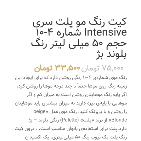
کیت رنگ مو پلت سری
Intensive شماره 4-10
حجم 50 میلی لیتر رنگ
بلوند بژ
قیمت
قیمت
75,000
تومان
33,500
تومان
اصلی
فعلی
رنگ موی شماره‌ی 4-10 رنگی روشن دارد که برای ایجاد این
75,000 تومان
33,500
زمینه رنگ روی موها حتماً تا چند درجه موها را روشن کرد؛
بود.
است.
اگر پایه رنگ موهایتان روشن است به میزان کم و اگر
موهایی با پایه‌ی تیره دارید به میزان بیشتری باید موهایتان
را روشن و یا بی‌رنگ کنید. رنگ موی مدل «beige
Blonde» از برند «پلت» (Palette) رنگی بلوند – بژ
دارد.پلت برای استفاده‌ی بانوان مناسب است. . درون کیت
رنگ پلت یک تیوب رنگ 50 میلی‌لیتری، یک اکسیدان