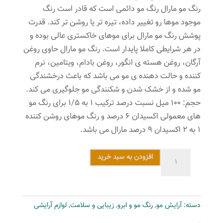
رنگ مو مارال رنگ مو دائمی است که قادر است رنگ
موجود موها رو تغییر داده، تیره تر یا روشن تر کند. قدرت
پوشش رنگ مو مارال برای موهای خاکستری عالی بوده و
در هر شرایطی کاملا پایدار است. رنگ مو مارال حاوی روغن
آرگان، روغن هسته ی انگور، روغن بادام، ویتامین، نرم
کننده و حالت دهنده ی مو می باشد که باعث درخشندگی
مو شده و از خشک شدن و شکنندگی مو جلوگیری می کند.
حجم: ۱۰۰ میل نسبت درصد ترکیب ۱ به ۱/۵ برای رنگ مو
های معمولی اکسیدان ۶ درصد و رنگ موهای روشن کننده
۱ به ۲ اکسیدان ۹ درصد مارال می باشد.
کیت
افزودن به سبد خرید
رنگ
مو
مارال
دسته:
آرایش مو
,
رنگ مو و ابرو
,
زیبایی و سلامت
,
لوازم آرایشی
شماره
7.58