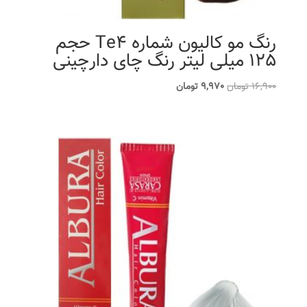
رنگ مو کالیون شماره Te4 حجم
125 میلی لیتر رنگ چای دارچینی
قیمت
قیمت
16,900
تومان
9,970
تومان
اصلی
فعلی
16,900 تومان
9,970 تومان
بود.
است.