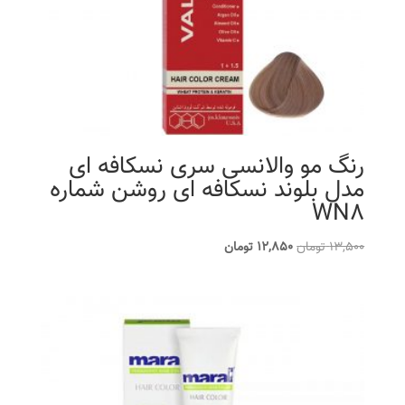
رنگ مو والانسی سری نسکافه ای
مدل بلوند نسکافه ای روشن شماره
WN8
قیمت
قیمت
13,500
تومان
12,850
تومان
اصلی
فعلی
13,500 تومان
12,850 تومان
بود.
است.