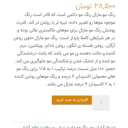
28,500
تومان
رنگ مو مارال رنگ مو دائمی است که قادر است رنگ
موجود موها رو تغییر داده، تیره تر یا روشن تر کند. قدرت
پوشش رنگ مو مارال برای موهای خاکستری عالی بوده و
در هر شرایطی کاملا پایدار است. رنگ مو مارال حاوی روغن
آرگان، روغن هسته ی انگور، روغن بادام، ویتامین، نرم
کننده و حالت دهنده ی مو می باشد که باعث درخشندگی
مو شده و از خشک شدن و شکنندگی مو جلوگیری می کند.
حجم: ۱۰۰ میل نسبت درصد ترکیب ۱ به ۱/۵ برای رنگ مو
های معمولی اکسیدان ۶ درصد و رنگ موهای روشن کننده
۱ به ۲ اکسیدان ۹ درصد مارال می باشد.
کیت
افزودن به سبد خرید
رنگ
مو
مارال
دسته:
آرایش مو
,
رنگ مو و ابرو
,
زیبایی و سلامت
,
لوازم آرایشی