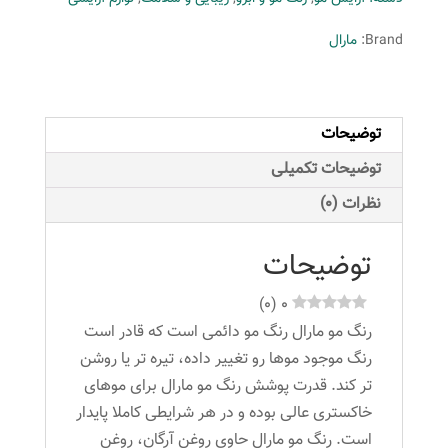
سری
الگانس
Brand:
مارال
شماره
5.89
رنگ
توضیحات
دارچینی
عدد
توضیحات تکمیلی
نظرات (0)
توضیحات
)
0
(
0
رنگ مو مارال رنگ مو دائمی است که قادر است
رنگ موجود موها رو تغییر داده، تیره تر یا روشن
تر کند. قدرت پوشش رنگ مو مارال برای موهای
خاکستری عالی بوده و در هر شرایطی کاملا پایدار
است. رنگ مو مارال حاوی روغن آرگان، روغن