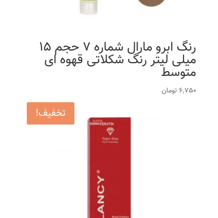
رنگ ابرو مارال شماره 7 حجم 15
میلی لیتر رنگ شکلاتی قهوه ای
متوسط
6,750
تومان
تخفیف!