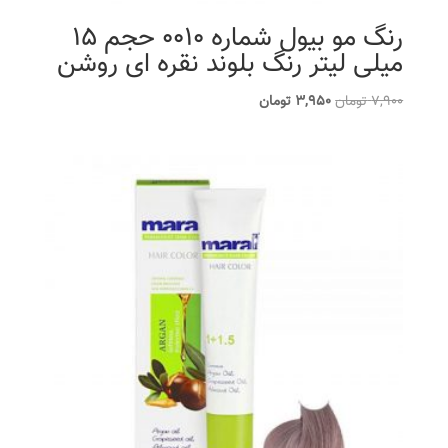
رنگ مو بیول شماره 0010 حجم 15
میلی لیتر رنگ بلوند نقره ای روشن
قیمت
قیمت
7,900
تومان
3,950
تومان
اصلی
فعلی
7,900 تومان
3,950 تومان
بود.
است.