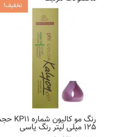
تخفیف!
رنگ مو کالیون شماره P11
125 میلی لیتر رنگ یاسی