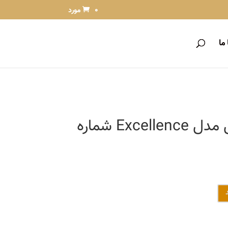
0 مورد
ما
کیت رنگ مو لورآل مدل Excellence شماره