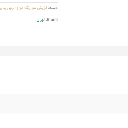
لورآل
دسته:
آرایش مو
,
رنگ مو و ابرو
,
زیبای
مدل
Excellence
Brand:
لورآل
شماره
10
عدد