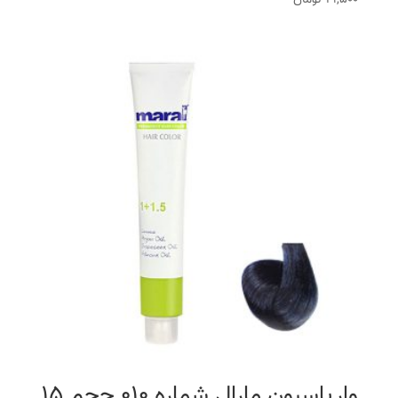
واریاسیون مارال شماره 010 حجم 15