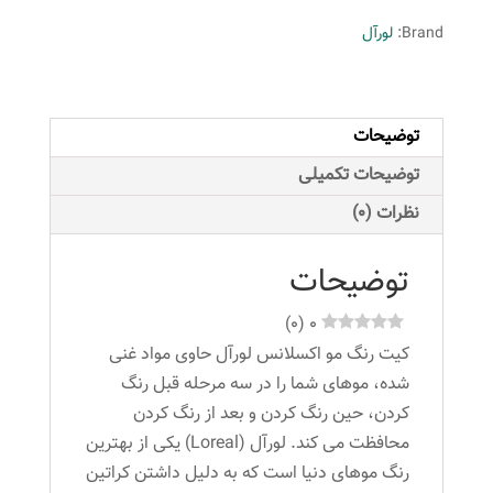
Excellence
Brand:
لورآل
شماره
6
حجم
توضیحات
48
میلی
توضیحات تکمیلی
لیتر
نظرات (0)
رنگ
قهوه
توضیحات
ای
روشن
)
0
(
0
عدد
کیت رنگ مو اکسلانس لورآل حاوی مواد غنی
شده، موهای شما را در سه مرحله قبل رنگ
کردن، حین رنگ کردن و بعد از رنگ کردن
محافظت می کند. لورآل (Loreal) یکی از بهترین
رنگ موهای دنیا است که به دلیل داشتن کراتین