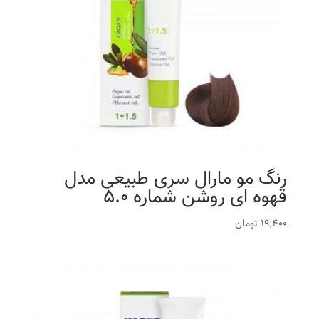
رنگ مو مارال سری طبیعی مدل
قهوه ای روشن شماره 5.0
19,400
تومان