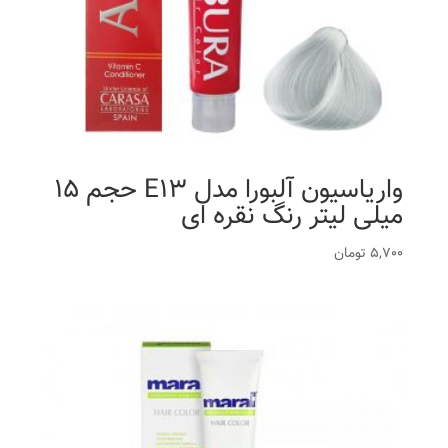
واریاسیون آلبورا مدل E13 حجم 15
میلی لیتر رنگ نقره ای
5,700
تومان