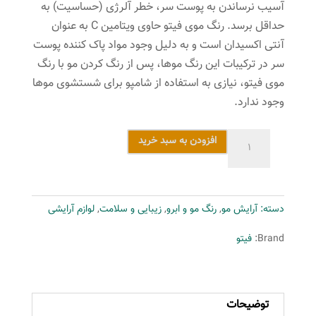
آسیب نرساندن به پوست سر، خطر آلرژی (حساسیت) به
حداقل برسد. رنگ موی فیتو حاوی ویتامین C به عنوان
آنتی اکسیدان است و به دلیل وجود مواد پاک کننده پوست
سر در ترکیبات این رنگ موها، پس از رنگ کردن مو با رنگ
موی فیتو، نیازی به استفاده از شامپو برای شستشوی موها
وجود ندارد.
کیت
افزودن به سبد خرید
رنگ
مو
فیتو
دسته:
آرایش مو
,
رنگ مو و ابرو
,
زیبایی و سلامت
,
لوازم آرایشی
شماره
5
Brand:
فیتو
حجم
40
میلی
توضیحات
لیتر