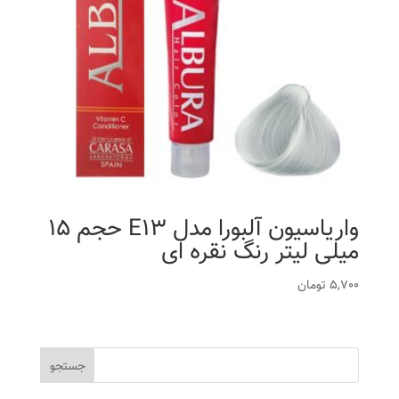
واریاسیون آلبورا مدل E13 حجم 15
میلی لیتر رنگ نقره ای
5,700
تومان