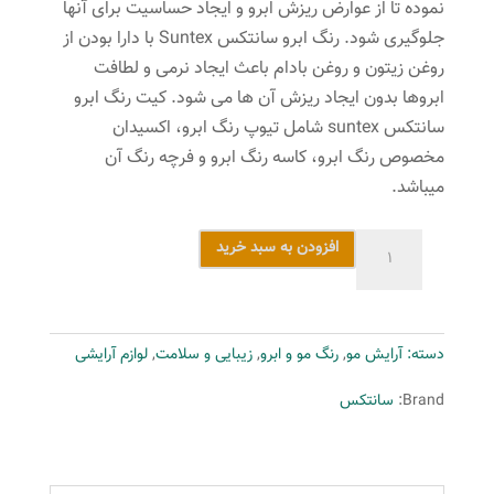
نموده تا از عوارض ریزش ابرو و ایجاد حساسیت برای آنها
جلوگیری شود. رنگ ابرو سانتکس Suntex با دارا بودن از
روغن زیتون و روغن بادام باعث ایجاد نرمی و لطافت
ابروها بدون ایجاد ریزش آن ها می شود. کیت رنگ ابرو
سانتکس suntex شامل تیوپ رنگ ابرو، اکسیدان
مخصوص رنگ ابرو، کاسه رنگ ابرو و فرچه رنگ آن
میباشد.
کیت
افزودن به سبد خرید
رنگ
ابرو
سانتکس
دسته:
آرایش مو
,
رنگ مو و ابرو
,
زیبایی و سلامت
,
لوازم آرایشی
شماره
N7-
Brand:
سانتکس
E8
حجم
30