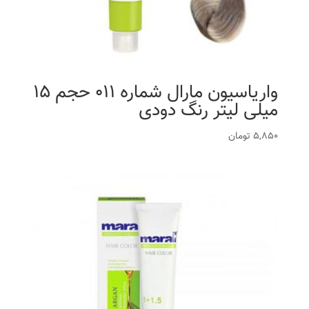
واریاسیون مارال شماره 011 حجم 15
میلی لیتر رنگ دودی
5,850
تومان