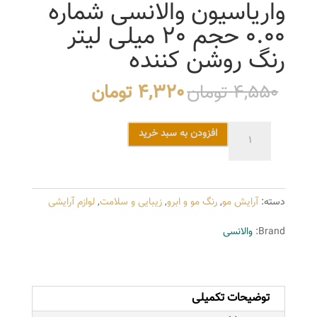
واریاسیون والانسی شماره
0.00 حجم 20 میلی لیتر
رنگ روشن کننده
قیمت
قیمت
4,550
تومان
4,320
تومان
اصلی
فعلی
4,550 تومان
4,320 تومان
واریاسیون
افزودن به سبد خرید
بود.
است.
والانسی
شماره
0.00
دسته:
آرایش مو
,
رنگ مو و ابرو
,
زیبایی و سلامت
,
لوازم آرایشی
حجم
20
Brand:
والانسی
میلی
لیتر
رنگ
توضیحات تکمیلی
روشن