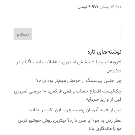
قیمت
قیمت
16,900
تومان
9,970
تومان
اصلی
فعلی
16,900 تومان
9,970 تومان
بود.
است.
نوشته‌های تازه
افزونه اینسورا – نمایش استوری و هایلایت اینستاگرام در
وردپرس
چرا جنس پیرسینگ از خودش مهم‌تر بود برام؟
چک‌لیست افتتاح حساب واقعی فارکس؛ ۱۰ بررسی ضروری
قبل از واریز سرمایه
قبل از خرید آبرسان پوست چرب این نکات را بدانید
عطر زدن به مو؛ آیا ضرر دارد؟ بهترین روش خوشبو کردن
مو با ماندگاری بالا