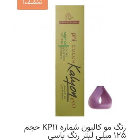
تخفیف!
رنگ مو کالیون شماره KP11 حجم
125 میلی لیتر رنگ یاسی