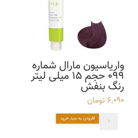
واریاسیون مارال شماره
099 حجم 15 میلی لیتر
رنگ بنفش
6,090
تومان
واریاسیون
افزودن به سبد خرید
مارال
شماره