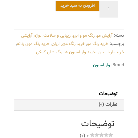
واریاسیون
افزودن به سبد خرید
آلبورا
شماره
0.00
دسته:
آرایش مو
,
رنگ مو و ابرو
,
زیبایی و سلامت
,
لوازم آرایشی
رنگ
برچسب:
خرید رنگ مو
,
خرید رنگ موی ارزان
,
خرید رنگ موی زنانه
,
روشن
خرید واریاسیون
,
خرید واریاسیون ها رنگ های کمکی
کننده
عدد
Brand:
واریاسیون
توضیحات
نظرات (0)
توضیحات
)
0
(
0