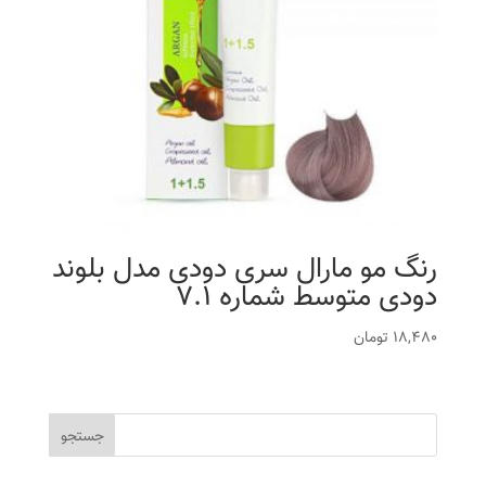
رنگ مو مارال سری دودی مدل بلوند
دودی متوسط شماره 7.1
18,480
تومان