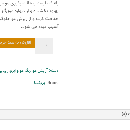
بهبود بخشیده و از دیواره مویرگه
حفاظت کرده و از ریزش مو جلوگی
آسیب دیده می شود.
رنگ
افزودن به سبد خرید
مو
پروکسا
سری
دسته:
آرایش مو
,
رنگ مو و ابرو
,
زیبای
Natural
شماره
Brand:
پروکسا
3
حجم
60
میلی
(0)
لیتر
رنگ