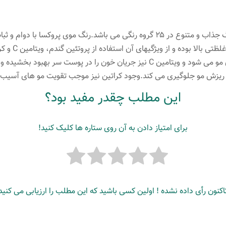
قهوه
ای
رنگ موی پروکسا ۶۰ میلی لیتری شامل ۱۱۰ رنگ جذاب و متنوع در ۲۵ گروه رنگی می باشد
خیلی
مو می بخشد.این ر
تیره
باشد.پروتئین گندم باعث تقویت و حالت پذیری مو می شود و ویتامین C نیز جریان خون را
عدد
ز ریزش مو جلوگیری می کند.وجود کراتین نیز موجب تقویت مو های آسیب
این مطلب چقدر مفید بود؟
برای امتیاز دادن به آن روی ستاره ها کلیک کنید!
اکنون رأی داده نشده ! اولین کسی باشید که این مطلب را ارزیابی می کنید