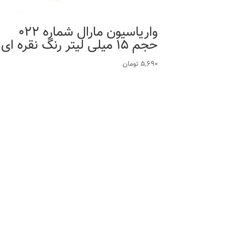
واریاسیون مارال شماره 022
حجم 15 میلی لیتر رنگ نقره ای
5,690
تومان