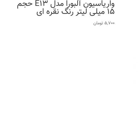
واریاسیون آلبورا مدل E13 حجم
15 میلی لیتر رنگ نقره ای
5,700
تومان