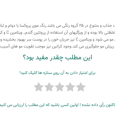
لیتر
رنگ
قهوه
رنگ موی پروکسا ۶۰ میلی لیتری شامل ۱۱۰ رنگ جذاب و متنوع در ۲۵ گروه رنگی می باشد
ای
مو می بخشد.این ر
شکلاتی
باشد.پروتئین گندم باعث تقویت و حالت پذیری مو می شود و ویتامین C نیز جریان خون را
گرم
ز ریزش مو جلوگیری می کند.وجود کراتین نیز موجب تقویت مو های آسیب
متوسط
عدد
این مطلب چقدر مفید بود؟
برای امتیاز دادن به آن روی ستاره ها کلیک کنید!
اکنون رأی داده نشده ! اولین کسی باشید که این مطلب را ارزیابی می کنید