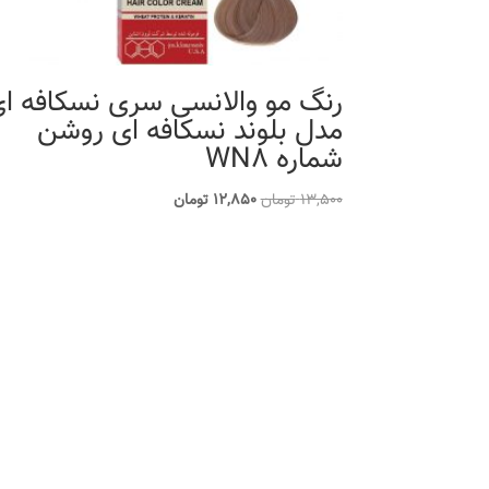
رنگ مو والانسی سری نسکافه ا
مدل بلوند نسکافه ای روشن
شماره WN8
قیمت
قیمت
13,500
تومان
12,850
تومان
اصلی
فعلی
13,500 تومان
12,850 تومان
بود.
است.