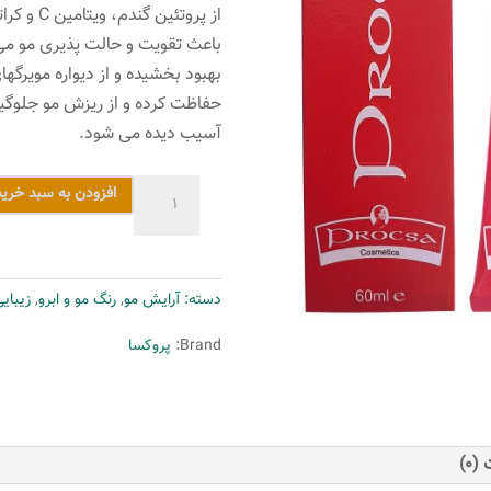
از پروتئ
بهبود بخشیده و از دیواره مویرگه
حفاظت کرده و از ریزش مو جلوگی
آسیب دیده می شود.
رنگ
افزودن به سبد خرید
مو
پروکسا
سری
دسته:
آرایش مو
,
رنگ مو و ابرو
,
زیبای
Gold
Mahogany
Brand:
پروکسا
شماره
4.53
حجم
60
(0)
میلی