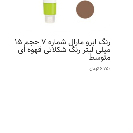
رنگ ابرو مارال شماره 7 حجم 15
میلی لیتر رنگ شکلاتی قهوه ای
متوسط
6,750
تومان