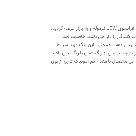
رنگ مو دائمی پادینا با توجه به ویژگی های منحصر به فرد موی ایرانی از لحاظ ضخامت و داشتن قرمزی با همکاری شرکت فرانسوی LCW فرموله و به بازار عرضه گردیده
الا و مرطوب کنندگی را دارا می باشد. خاصیت ضد
زایش می دهد. همچنین این رنگ مو با شرایط
در نتیجه مو پس از رنگ شدن با رنگ موی پادینا
این محصول با مقدار کم آمونیاک عاری از بوی