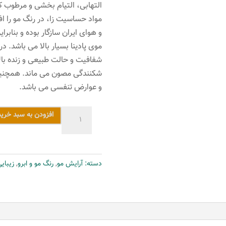
التهابی، التیام بخشی و مرطوب کن
مواد حساسیت زا، در رنگ مو را ا
و هوای ایران سازگار بوده و بنابر
موی پادینا بسیار بالا می باشد. د
شفافیت و حالت طبیعی و زنده بالا
شکنندگی مصون می ماند. همچنین 
و عوارض تنفسی می باشد.
رنگ
افزودن به سبد خرید
مو
پادینا
شماره
دسته:
آرایش مو
,
رنگ مو و ابرو
,
زیبای
N8-
9-
0
حجم
100