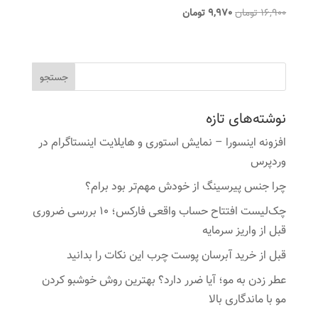
قیمت
قیمت
16,900
تومان
9,970
تومان
اصلی
فعلی
16,900 تومان
9,970 تومان
بود.
است.
نوشته‌های تازه
افزونه اینسورا – نمایش استوری و هایلایت اینستاگرام در
وردپرس
چرا جنس پیرسینگ از خودش مهم‌تر بود برام؟
چک‌لیست افتتاح حساب واقعی فارکس؛ ۱۰ بررسی ضروری
قبل از واریز سرمایه
قبل از خرید آبرسان پوست چرب این نکات را بدانید
عطر زدن به مو؛ آیا ضرر دارد؟ بهترین روش خوشبو کردن
مو با ماندگاری بالا