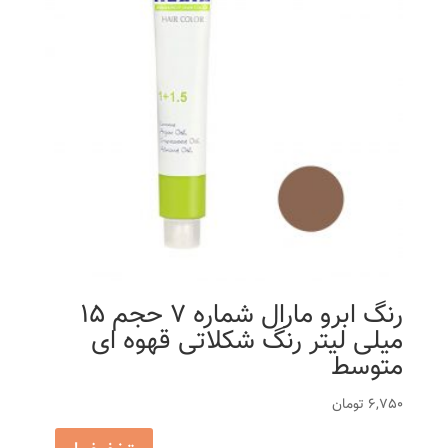
رنگ ابرو مارال شماره 7 حجم 15
میلی لیتر رنگ شکلاتی قهوه ای
متوسط
6,750
تومان