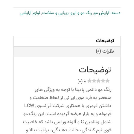
شماره
دسته:
آرایش مو
,
رنگ مو و ابرو
,
زیبایی و سلامت
,
لوازم آرایشی
N7-
8-
0
حجم
توضیحات
100
نظرات (0)
میلی
لیتر
توضیحات
رنگ
بلوند
)
0
(
0
روشن
رنگ مو دائمی پادینا با توجه به ویژگی های
عدد
منحصر به فرد موی ایرانی از لحاظ ضخامت و
داشتن قرمزی با همکاری شرکت فرانسوی LCW
فرموله و به بازار عرضه گردیده است. این رنگ مو
شامل ویتامین C و آلوئه ورا می باشد که خاصیت
قوی نرم کنندگی، حالت دهندگی، براقیت بالا و