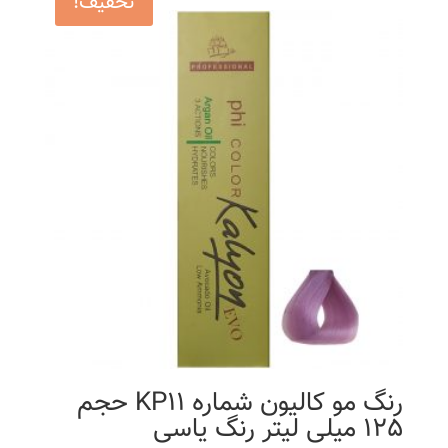
تخفیف!
رنگ مو کالیون شماره KP11 حجم
125 میلی لیتر رنگ یاسی