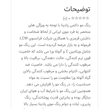
رنگ
توضیحات
سوپر
پلاتین
)
0
(
0
دودی
رنگ مو دائمی پادینا با توجه به ویژگی های
عدد
منحصر به فرد موی ایرانی از لحاظ ضخامت و
داشتن قرمزی با همکاری شرکت فرانسوی LCW
فرموله و به بازار عرضه گردیده است. این رنگ مو
شامل ویتامین C و آلوئه ورا می باشد که خاصیت
قوی نرم کنندگی، حالت دهندگی، براقیت بالا و
مرطوب کنندگی را دارا می باشد. خاصیت ضد
التهابی، التیام بخشی و مرطوب کنندگی بالای
گیاه آلوئه ورا مقاومت مو را نسبت به مواد
حساسیت زا، در رنگ مو را افزایش می دهد.
همچنین این رنگ مو با شرایط آب و هوای ایران
سازگار بوده و بنابراین قدرت پوشانندگی، رنگ
پذیری، ثبات و دوام رنگ موی پادینا بسیار بالا