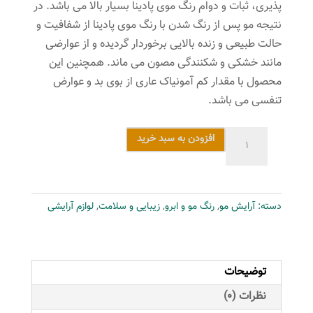
پذیری، ثبات و دوام رنگ موی پادینا بسیار بالا می باشد. در
نتیجه مو پس از رنگ شدن با رنگ موی پادینا از شفافیت و
حالت طبیعی و زنده بالایی برخوردار گردیده و از عوارضی
مانند خشکی و شکنندگی مصون می ماند. همچنین این
محصول با مقدار کم آمونیاک عاری از بوی بد و عوارض
تنفسی می باشد.
رنگ
افزودن به سبد خرید
مو
پادینا
شماره
دسته:
آرایش مو
,
رنگ مو و ابرو
,
زیبایی و سلامت
,
لوازم آرایشی
1-
12
حجم
100
توضیحات
میلی
نظرات (0)
لیتر