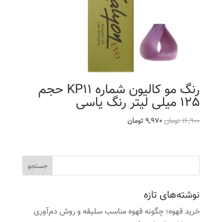
رنگ مو کالیون شماره KP11 حجم
125 میلی لیتر رنگ یاسی
قیمت
قیمت
16,900
تومان
9,970
تومان
اصلی
فعلی
16,900 تومان
9,970 تومان
بود.
است.
نوشته‌های تازه
خرید قهوه؛ چگونه قهوه مناسب سلیقه و روش دم‌آوری